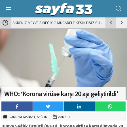
AKDENİZ MEYVE SİNEĞİYLE MÜCADELE KESİNTİSİZ SÜRÜYOR
TUTKUNUN Rİ
WHO: ‘Korona virüse karşı 20 aşı geliştirildi’
GÜNDEM
,
MANŞET
,
SAĞLIK
20 MART
Dünya Sağlık Örgütü (WHO), korona virüse karşı dünyada 20