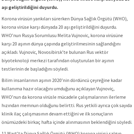
aşı geliştirildiğini duyurdu.
Korona virüsün yankıları sürerken Dünya Sağlık Örgütü (WHO),
korona virüse karşı dünyada 20 aşı geliştirildiğini duyurdu.
WHO’nun Rusya Sorumlusu Melita Vujnovic, korona virüsüne
karşı 20 aşının dünya çapında geliştirilmesinin sağlandığını
açıkladı. Vujnovic, Novosibirsk’te bulunan Rus vektör
biyoteknoloji merkezi tarafından oluşturulan bir aşının
testlerinin de başladığını söyledi.
Bilim insanlarının aşının 2020’nin dördüncü çeyreğine kadar
kullanıma hazır olacağını umduğunu açıklayan Vujnoviç,
WHO’nun da korona virüsle mücadele çalışmalarının ilerleme
hızından memnun olduğunu belirtti. Rus yetkili ayrıca çok sayıda
klinik ilaç çalışmasının devam ettiğini ve ilk sonuçların
önümüzdeki birkaç hafta içinde alınmasının beklendiğini söyledi.
11 Mart’ta Dünya Sağlık Örgütü (WHO) korona virüsü salgın