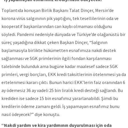
Toplantıda konuşan Birlik Başkanı Talat Dinçer, Mersin’de
korona virüs salgınının pik yaptığını, tek tesellilerinin oda ve
kooperatif başkanlarından can kaybı olmaması olduğunu
söyledi. Pandemi nedeniyle dünyada ve Türkiye’de olağanüstü bir
süreç yaşadığına dikkat çeken Başkan Dinçer, “Salgının
başlamasıyla birlikte hükümetten esnafımıza nakdi destek
sağlanması ve SGK primlerinin ilgili fondan karşılanması
talebinde bulunduk ama bugüne kadar maalesef sadece SGK
primleri, vergi borçları, EKK kredi taksitlerinin ötelenmesi ya da
ertelenmesi kararı çıktı. Bunun harici EKK’lerin faiz oranından 6
ay ödemesiz 36 ay vadeli 25 bin liralık kredi desteği sağlandı. Bu
krediden ise sadece 15 bin esnafımız yararlanabildi. Şimdi bu
kredilerin ödeme zamanı geldi. İş yapamayan esnafımız bunu
nasıl ödeyecek?” diye konuştu.
“Nakdi yardım ve kira yardımının duyurulması için oda