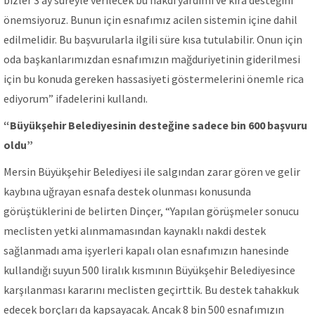
bizler 3 ay süreyle verilecek bu nakdi yardımı ve kira desteğini
önemsiyoruz. Bunun için esnafımız acilen sistemin içine dahil
edilmelidir. Bu başvurularla ilgili süre kısa tutulabilir. Onun için
oda başkanlarımızdan esnafımızın mağduriyetinin giderilmesi
için bu konuda gereken hassasiyeti göstermelerini önemle rica
ediyorum” ifadelerini kullandı.
“Büyükşehir Belediyesinin desteğine sadece bin 600 başvuru
oldu”
Mersin Büyükşehir Belediyesi ile salgından zarar gören ve gelir
kaybına uğrayan esnafa destek olunması konusunda
görüştüklerini de belirten Dinçer, “Yapılan görüşmeler sonucu
meclisten yetki alınmamasından kaynaklı nakdi destek
sağlanmadı ama işyerleri kapalı olan esnafımızın hanesinde
kullandığı suyun 500 liralık kısmının Büyükşehir Belediyesince
karşılanması kararını meclisten geçirttik. Bu destek tahakkuk
edecek borçları da kapsayacak. Ancak 8 bin 500 esnafımızın