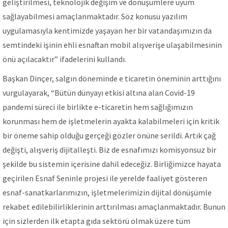
geliştirilmesi, teknolojik değişim ve dönüşümlere uyum
sağlayabilmesi amaçlanmaktadır. Söz konusu yazılım
uygulamasıyla kentimizde yaşayan her bir vatandaşımızın da
semtindeki işinin ehli esnaftan mobil alışverişe ulaşabilmesinin
önü açılacaktır” ifadelerini kullandı.
Başkan Dinçer, salgın döneminde e ticaretin öneminin arttığını
vurgulayarak, “Bütün dünyayı etkisi altına alan Covid-19
pandemi süreci ile birlikte e-ticaretin hem sağlığımızın
korunması hem de işletmelerin ayakta kalabilmeleri için kritik
bir öneme sahip olduğu gerçeği gözler önüne serildi. Artık çağ
değişti, alışveriş dijitalleşti. Biz de esnafımızı komisyonsuz bir
şekilde bu sistemin içerisine dahil edeceğiz. Birliğimizce hayata
geçirilen Esnaf Seninle projesi ile yerelde faaliyet gösteren
esnaf-sanatkarlarımızın, işletmelerimizin dijital dönüşümle
rekabet edilebilirliklerinin arttırılması amaçlanmaktadır. Bunun
için sizlerden ilk etapta gıda sektörü olmak üzere tüm