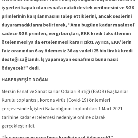
iş yerleri kapalı olan esnafa nakdi destek verilmesini ve SGK
primlerinin karşılanmasını talep ettiklerini, ancak seslerini
duyuramadıklarını belirterek, “Ama bugüne kadar maalesef
sadece SGK primleri, vergi borçları, EKK kredi taksitlerinin
ötelenmesi ya da ertelenmesi kararı çıktı. Ayrıca, EKK’lerin
faiz oranından 6 ay ödemesiz 36 ay vadeli 25 bin liralık kredi
desteği sağlandı. İş yapamayan esnafımız bunu nasıl
ödeyecek?” dedi.
HABER/REŞİT DOĞAN
Mersin Esnaf ve Sanatkarlar Odaları Birliği (ESOB) Başkanlar
Kurulu toplantısı, korona virüs (Covid-19) önlemleri
çerçevesinde İçişleri Bakanlığının toplantıları 1 Mart 2021
tarihine kadar ertelemesi nedeniyle online olarak
gerçekleştirildi.
“İş yapamayan esnafımız krediyi nasıl ödeyecek?”